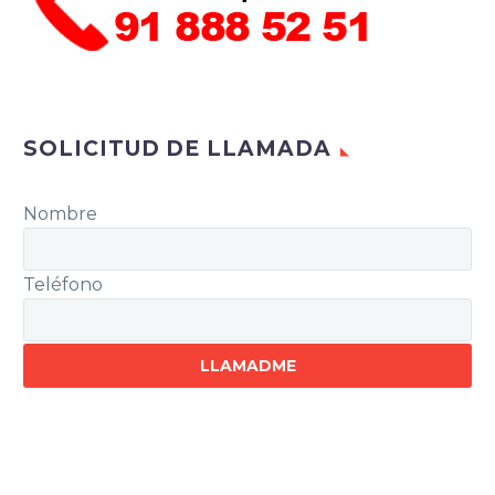
SOLICITUD DE LLAMADA
Nombre
Teléfono
Por
favor,
deja
este
campo
vacío.