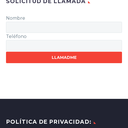
SOLICITUD DE LLAMADA
Nombre
Teléfono
Por
favor,
deja
este
campo
vacío.
POLÍTICA DE PRIVACIDAD: