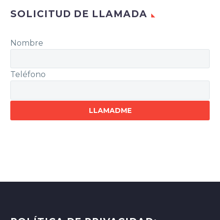
SOLICITUD DE LLAMADA
Nombre
Teléfono
Por
favor,
deja
este
campo
vacío.